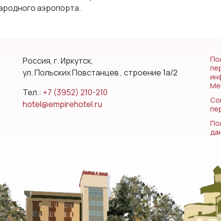
народного аэропорта.
По
Россия, г. Иркутск,
пе
ул. Польских Повстанцев , строение 1а/2
ин
Ме
Тел.:
+7 (3952) 210-210
Со
hotel@empirehotel.ru
пе
По
да