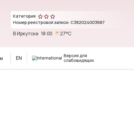
Категория
Номер реестровой записи: С382024003687
В Иркутске
18:00
27°C
Версия для
ты
EN
слабовидящих