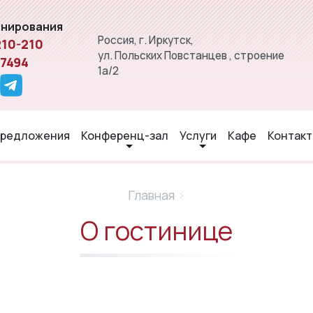
онирования
Россия, г. Иркутск,
210-210
ул. Польских Повстанцев , строение
 7494
1а/2
редложения
Конференц-зал
Услуги
Кафе
Контак
Главная
›
О гостинице