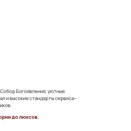
и Собор Богоявления, уютные
ал и высокие стандарты сервиса–
иков.
ории до люксов.