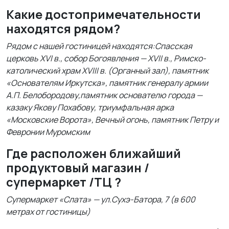
Какие достопримечательности
находятся рядом?
Рядом с нашей гостиницей находятся:Спасская
церковь XVI в., собор Богоявления — XVII в., Римско-
католический храм XVIII в. (Органный зал), памятник
«Основателям Иркутска», памятник генералу армии
А.П. Белобородову,памятник основателю города —
казаку Якову Похабову, триумфальная арка
«Московские Ворота», Вечный огонь, памятник Петру и
Февронии Муромским
Где расположен ближайший
продуктовый магазин /
супермаркет /ТЦ ?
Супермаркет «Слата» — ул.Сухэ-Батора, 7 (в 600
метрах от гостиницы)