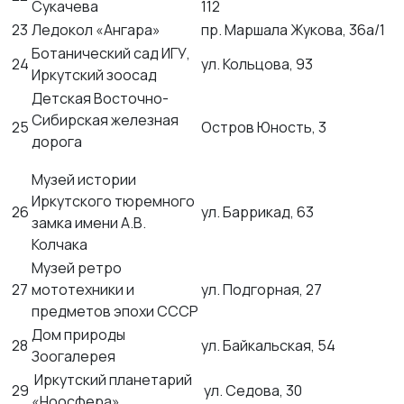
Сукачева
112
23
Ледокол «Ангара»
пр. Маршала Жукова, 36а/1
Ботанический сад ИГУ,
24
ул. Кольцова, 93
Иркутский зоосад
Детская Восточно-
Сибирская железная
25
Остров Юность, 3
дорога
Музей истории
Иркутского тюремного
26
ул. Баррикад, 63
замка имени А.В.
Колчака
Музей ретро
27
мототехники и
ул. Подгорная, 27
предметов эпохи СССР
Дом природы
28
ул. Байкальская, 54
Зоогалерея
Иркутский планетарий
29
ул. Седова, 30
«Ноосфера»