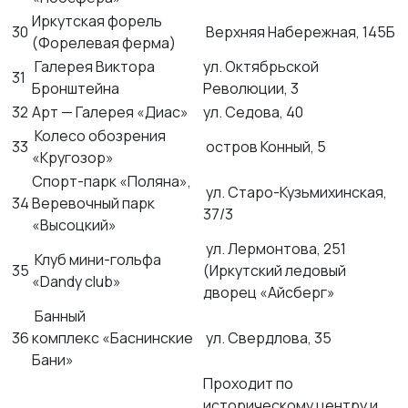
Иркутская форель
30
Верхняя Набережная, 145Б
(Форелевая ферма)
Галерея Виктора
ул. Октябрьской
31
Бронштейна
Революции, 3
32
Арт — Галерея «Диас»
ул. Седова, 40
Колесо обозрения
33
остров Конный, 5
«Кругозор»
Спорт-парк «Поляна»,
ул. Старо-Кузьмихинская,
34
Веревочный парк
37/3
«Высоцкий»
ул. Лермонтова, 251
Клуб мини-гольфа
35
(Иркутский ледовый
«Dandy club»
дворец «Айсберг»
Банный
36
комплекс «Баснинские
ул. Свердлова, 35
Бани»
Проходит по
историческому центру и