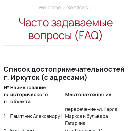
Welcome
›
Services
›
Часто задаваемые
вопросы (FAQ)
Список достопримечательностей
г. Иркутск (с адресами)
№
Наименование
п/
исторического
Местонахождение
п
объекта
пересечение ул. Карла
1
Памятник Александру III
Маркса и бульвара
Гагарина
2
Белый дом
б-р. Гагарина, 24