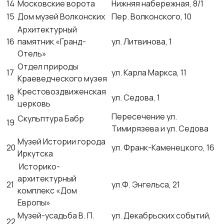
14
Московские ворота
Нижняя набережная, 8/1
15
Дом музей Волконских
Пер. Волконского, 10
Архитектурный
16
памятник «Гранд-
ул. Литвинова, 1
Отель»
Отдел природы
17
ул. Карла Маркса, 11
Краеведческого музея
Крестовоздвиженская
18
ул. Седова, 1
церковь
Пересечение ул.
Скульптура Бабр
19
Тимирязева и ул. Седова
Музей Истории города
20
ул. Франк-Каменецкого, 16
Иркутска
Историко-
архитектурный
21
ул.Ф. Энгельса, 21
комплекс «Дом
Европы»
Музей-усадьба В. П.
ул. Декабрьских событий,
22