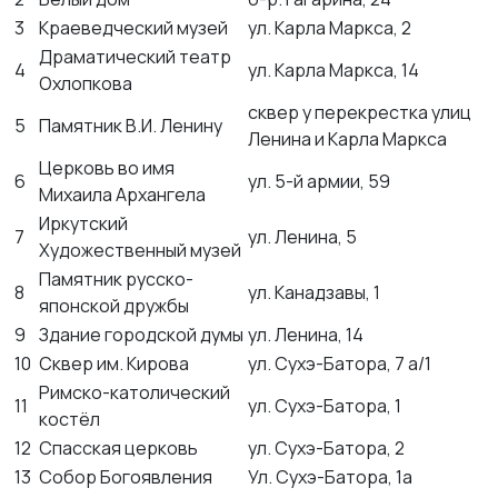
3
Краеведческий музей
ул. Карла Маркса, 2
Драматический театр
4
ул. Карла Маркса, 14
Охлопкова
сквер у перекрестка улиц
5
Памятник В.И. Ленину
Ленина и Карла Маркса
Церковь во имя
6
ул. 5-й армии, 59
Михаила Архангела
Иркутский
7
ул. Ленина, 5
Художественный музей
Памятник русско-
8
ул. Канадзавы, 1
японской дружбы
9
Здание городской думы
ул. Ленина, 14
10
Сквер им. Кирова
ул. Сухэ-Батора, 7 а/1
Римско-католический
11
ул. Сухэ-Батора, 1
костёл
12
Спасская церковь
ул. Сухэ-Батора, 2
13
Собор Богоявления
Ул. Сухэ-Батора, 1а